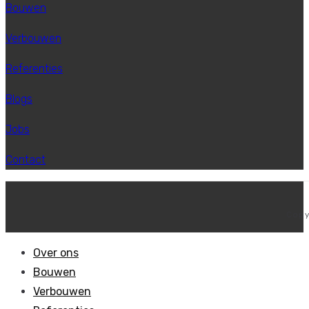
Bouwen
Verbouwen
Referenties
Blogs
Jobs
Contact
Copy
Over ons
Bouwen
Verbouwen