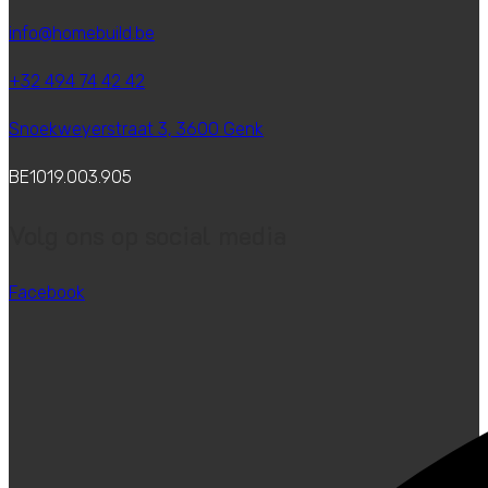
info@homebuild.be
+32 494 74 42 42
Snoekweyerstraat 3, 3600 Genk
BE1019.003.905
Volg ons op social media
Facebook